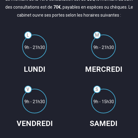
des consultations est de
70€
, payables en espèces ou chèques. Le
cabinet ouvre ses portes selon les horaires suivantes :
L
M
9h - 21h30
9h - 21h30
LUNDI
MERCREDI
V
S
9h - 21h30
9h - 15h30
VENDREDI
SAMEDI