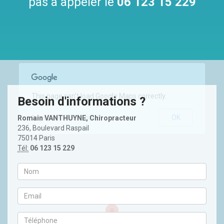
pas à appeler le
06 123 15 229
This page can't load Google Maps correctly.
Besoin d'informations ?
OK
Romain VANTHUYNE, Chiropracteur
Do you own this website?
236, Boulevard Raspail
75014 Paris
Tél:
06 123 15 229